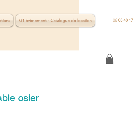
06 03 48 17
ations
G1 évènement - Catalogue de location
ble osier