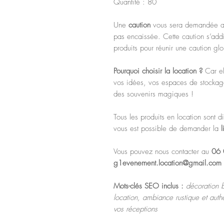
Quantité : 80
Une
caution
vous sera demandée au 
pas encaissée. Cette caution s’addi
produits pour réunir une caution gl
Pourquoi choisir la location ?
Car e
vos idées, vos espaces de stockag
des souvenirs magiques !
Tous les produits en location sont d
vous est possible de demander la
l
Vous pouvez nous contacter au
06 
g1evenement.location@gmail.com
Mots-clés SEO inclus :
décoration 
location, ambiance rustique et auth
vos réceptions