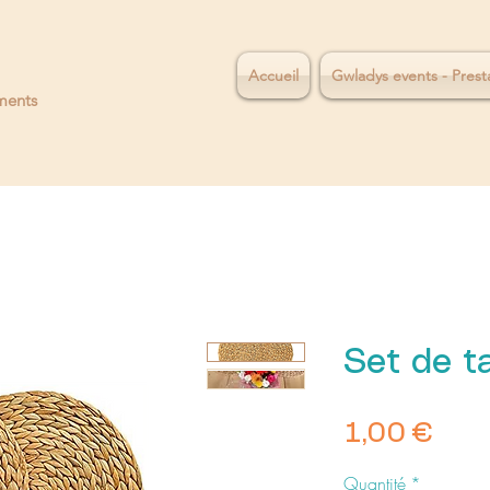
Accueil
Gwladys events - Prest
ments
Set de ta
Prix
1,00 €
Quantité
*