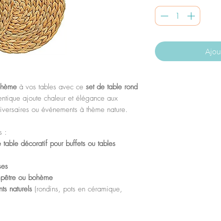
Ajou
bohème
à vos tables avec ce
set de table rond
thentique ajoute chaleur et élégance aux
iversaires ou événements à thème nature.
s :
 table décoratif pour buffets ou tables
ses
mpêtre ou bohème
ts naturels
(rondins, pots en céramique,