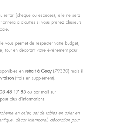
retrait (chèque ou espèces), elle ne sera
tionnera à d’autres si vous prenez plusieurs
obale.
lle vous permet de respecter votre budget,
e, tout en décorant votre événement pour
isponibles en
retrait
à Geay
(79330) mais il
ivraison
(frais en supplément).
03 48 17 85
ou par mail sur
pour plus d'informations.
bohème en osier, set de tables en osier en
entique, décor intemporel, décoration pour