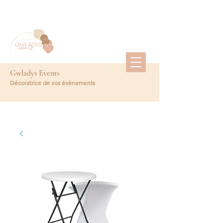
Gwladys Events
Décoratrice de vos évènements