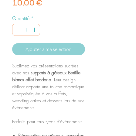
Prix
10,00 €
Quantité
*
Ajouter à ma sélection
Sublimez vos présentations sucrées
avec nos
supports à gâteaux Bertille
blancs effet broderie.
Leur design
délicat apporte une touche romantique
et sophistiquée à vos buffets,
wedding cakes et desserts lors de vos
événements.
Parfaits pour tous types d’événements
:
Présentation de gâteaux, cupcakes