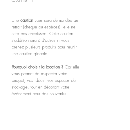
Quantité : 1
Une
caution
vous sera demandée au
retrait (chèque ou espèces), elle ne
sera pas encaissée. Cette caution
s’additionnera à d’autres si vous
prenez plusieurs produits pour réunir
une caution globale.
Pourquoi choisir la location ?
Car elle
vous permet de respecter votre
budget, vos idées, vos espaces de
stockage, tout en décorant votre
événement pour des souvenirs
magiques !
Tous les produits en location sont
disponibles en
retrait
à Geay
(79330)
mais il vous est possible de demander