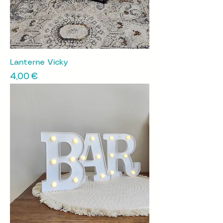
Lanterne Vicky
Prix
4,00 €