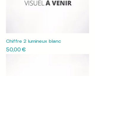
Chiffre 2 lumineux blanc
Prix
50,00 €