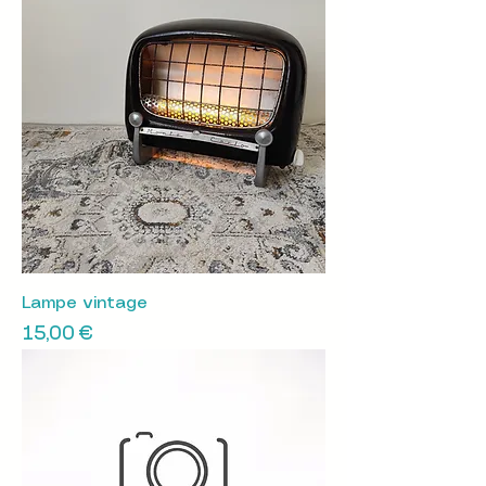
Lampe vintage
Prix
15,00 €