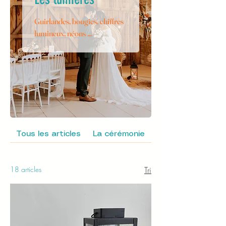
Guirlandes, bougies, chiffres
lumineux, néons ...
Tous les articles
La cérémonie
La signalétique
18 articles
Tri