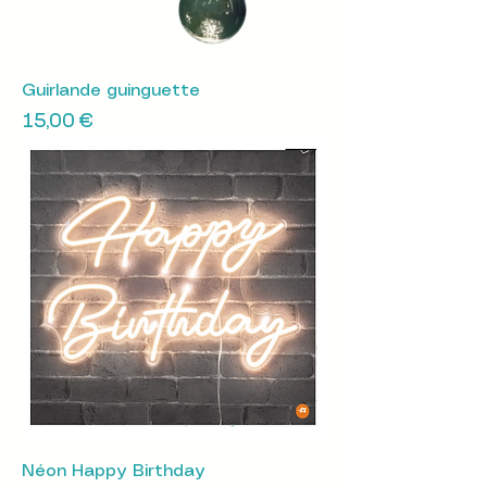
Guirlande guinguette
Prix
15,00 €
Néon Happy Birthday