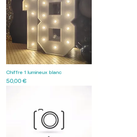
Chiffre 1 lumineux blanc
Prix
50,00 €