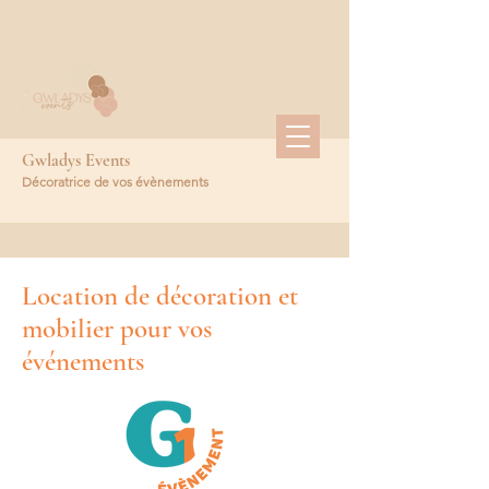
Gwladys Events
Décoratrice de vos évènements
Location de décoration et
mobilier pour vos
événements