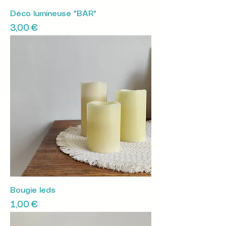
Déco lumineuse "BAR"
Prix
3,00 €
Bougie leds
Prix
1,00 €