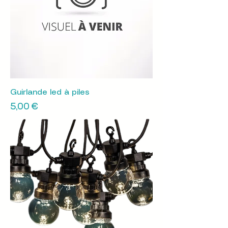
Guirlande led à piles
Prix
5,00 €