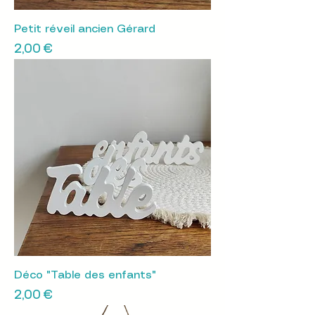
Petit réveil ancien Gérard
Prix
2,00 €
Déco "Table des enfants"
Prix
2,00 €