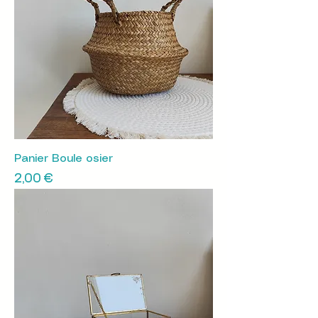
Panier Boule osier
Prix
2,00 €