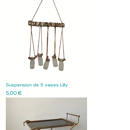
Suspension de 5 vases Lilly
Prix
5,00 €