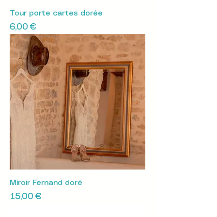
Tour porte cartes dorée
Prix
6,00 €
Miroir Fernand doré
Prix
15,00 €