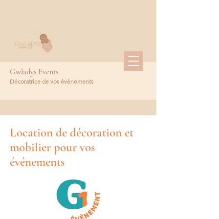
Gwladys Events
Décoratrice de vos évènements
Location de décoration et
mobilier pour vos
événements