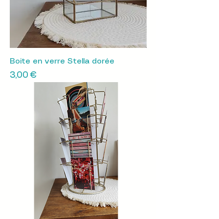
Boite en verre Stella dorée
Prix
3,00 €