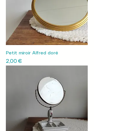
Petit miroir Alfred doré
Prix
2,00 €