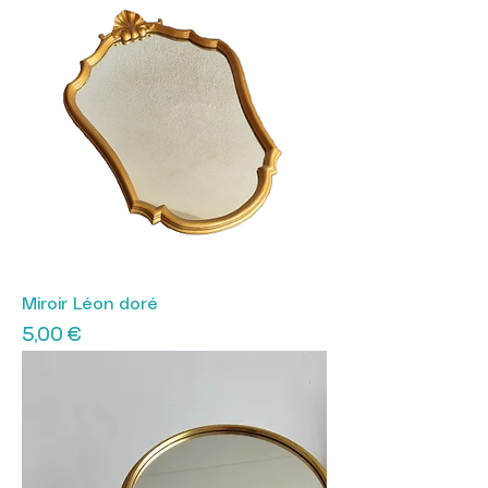
Miroir Léon doré
Prix
5,00 €