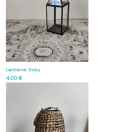
Lanterne Vicky
Prix
4,00 €