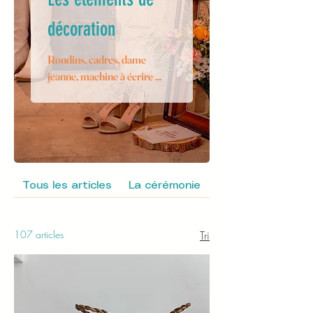
décoration
Rondins, cadres, dame
jeanne, machine à écrire ...
Tous les articles
La cérémonie
La signalétique
107 articles
Tri